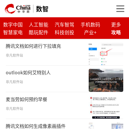
数智
数字中国
人工智能
汽车智驾
手机数码
更多
智慧家电
酷玩配件
科技创投
产业+
攻略
腾讯文档如何进行下拉填充
非凡软件站
outlook如何艾特别人
非凡软件站
麦当劳如何预约早餐
非凡软件站
腾讯文档如何生成像素画插件