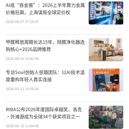
视超高清领域的自主知识产权产业链，还实现
AI成“吞金兽”：2026上半年算力金属
价格狂飙，上海谋局全球定价权
了从传输标准制定到核心设备制造的全链路国
产化，所有核心设备均由北京本土企业自主设
2026-08-07 07:26:47
计生产。
甲醛释放周期长达15年，除醛净化器选
该试验的成功为我国超高清视频产业的技
购核心+2026品牌推荐
术升级和生态构建积累了宝贵经验，也为全球
2026-08-01 23:41:00
超高清技术发展提供了新的选择，增强了我国
专访Soul创始人张璐团队：以AI技术温
在国际标准领域的话语权。基于DTMB标准已在
度重构年轻人真实连接
14个国家和地区落地的基础，“DTMB+4K超高
2026-05-11 10:56:30
清”技术将成为“一带一路”倡议的重要技术
载体，帮助沿线国家共享中国超高清发展的成
RIBA公布2026年度国际卓越奖，洛克
果。
·外滩源成为全球34个获奖项目之一
DTMB是中国数字视频广播标准，全称Digi
2026-06-15 11:04:48