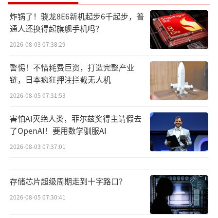
试验实现了关键技术突破，编制了DTMB+
炸锅了！骁龙8E6新机起步6千起步，普
4K传输技术方案、传输实验技术方案和工作方
通人还换得起旗舰手机吗？
案。通过多维度场景验证和全流程数据监测记
2026-08-03 07:38:29
录与深度分析，首次验证了4K超高清节目可通
过我国自主知识产权的DTMB标准进行地面广
警惕！不惜耗费巨资，打造完整产业
链，日本疯狂押注拦截无人机
播，并展示了该技术方案易部署、成本可控的
2026-08-05 07:31:53
优势。
害怕AI灭绝人类，菲尔兹奖得主请假去
北京数字电视国家工程实验室表示，这一
了OpenAI！要用数学驯服AI
成果将加速我国4K超高清电视信号的地面覆
2026-08-03 07:37:01
盖。未来，普通家庭有望通过现有接收设备收
看更清晰流畅的超高清电视节目。
存储芯片超级周期走到十字路口？
此次“DTMB+4K超高清传输试验”是国内
2026-08-05 07:30:41
外首次同类场地试验，不仅完整验证了广播电