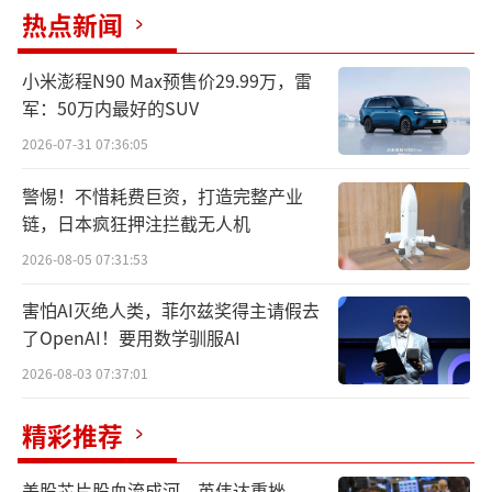
热点新闻
开发预览版：需要先登录并注册苹果开发
者计划，然后同样通过设置中的通用选项里的
小米澎程N90 Max预售价29.99万，雷
软件更新来进行升级。
军：50万内最好的SUV
2026-07-31 07:36:05
此外，还有苹果iOS历史固件下载大全可供
参考。
警惕！不惜耗费巨资，打造完整产业
链，日本疯狂押注拦截无人机
将随后为大家带来这次更新的具体内容。
2026-08-05 07:31:53
如果有任何新发现，欢迎大家在评论区分享。
害怕AI灭绝人类，菲尔兹奖得主请假去
了OpenAI！要用数学驯服AI
2026-08-03 07:37:01
精彩推荐
美股芯片股血流成河，英伟达重挫