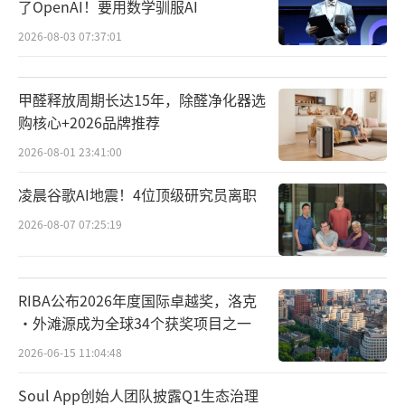
了OpenAI！要用数学驯服AI
马斯克的精力不止在天上。在地面上，特
斯拉的完全自动驾驶（FSD）系统和人形机器
2026-08-03 07:37:01
人Optimus构成了AI在物理世界的执行终端。2
016年，马斯克宣布所有新出厂车辆将配备支持
甲醛释放周期长达15年，除醛净化器选
完全自动驾驶的硬件，并着手组建自研芯片团
购核心+2026品牌推荐
队。
2026-08-01 23:41:00
凌晨谷歌AI地震！4位顶级研究员离职
此后FSD经历了从辅助驾驶到端到端神经
网络的多次迭代。2025年底，特斯拉推送FSD
2026-08-07 07:25:19
V14，将xAI的Grok大模型能力整合进导航和决
策系统，使决策系统获得了一层语言理解能
RIBA公布2026年度国际卓越奖，洛克
力。
·外滩源成为全球34个获奖项目之一
2026-06-15 11:04:48
人形机器人Optimus则于2021年8月首次
以概念形式亮相，2022年9月原型机实体登场。
Soul App创始人团队披露Q1生态治理