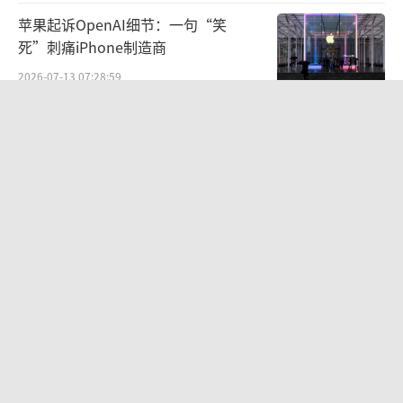
苹果起诉OpenAI细节：一句“笑
值得注意的是，马斯克与OpenAI的渊源更
死”刺痛iPhone制造商
早。2015年，马斯克作为最大捐赠方参与创立
2026-07-13 07:28:59
OpenAI，分批投入3800万美元。2018年，面
对谷歌DeepMind的技术压力，马斯克曾提议
将私人手机号标为养殖场电话，机主频
将OpenAI并入特斯拉并由自己担任CEO，以此
遭骚扰 AI“胡说八道”
整合资源对抗谷歌，但被董事会拒绝。双方谈
2026-06-17 07:35:29
崩后，马斯克退出董事会并中断资金支持，最
终于2023年创立xAI，与OpenAI正面竞争。
这门“躺赚”的生意，要凉了？
2026-06-22 07:31:37
在AI应用层面，2026年4月，SpaceX与AI
编程工具Cursor达成协议，获得以600亿美元
收购该公司的期权，若不行使则需支付100亿美
借AI东风烧赤壁，理想的粮草还够吗？
元推进深度合作。Cursor将使用SpaceX旗下C
2026-06-17 07:32:43
olossus超级计算机（约20万张英伟达GPU，