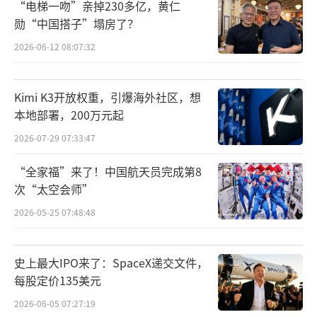
“电梯一吻”亲掉230多亿，黄仁
汽车和机器人能解决物理数据的问题，但
勋“中国搭子”塌房了？
这还不够。2022年10月，马斯克以440亿美元
2026-06-12 08:07:32
收购Twitter（后更名为X）。名义上，马斯克
宣称“要让推特的言论更自由”。但回过头来
Kimi K3开放权重，引爆海外社区，想
看，这笔收购为他的商业帝国补上了关键的用
本地部署，200万元起
户数据层。
2026-07-29 07:33:47
“全家福”来了！中国航天员完成第8
用户数据有了，然后就是着手训练自己的
次“太空会师”
大模型。2023年3月，马斯克创立xAI，并在同
2026-05-25 07:48:48
年11月发布Grok。Grok的核心差异化在于实时
数据访问和独特的个性表达——它直接接入X平
史上最大IPO来了：SpaceX递交文件，
台的实时信息流，能够即时捕捉热点事件、社
每股定价135美元
交媒体趋势和公众情绪，并以幽默、大胆甚至
2026-06-05 07:27:19
略带讽刺的风格回应用户。