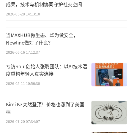
第三代Optimus是首款面向大规模量产设计的
成果，技术与机制协同守护社交空间
版本，计划2026年底启动生产，长期规划产能
2026-05-28 14:13:10
为100万台，单台成本控制在2万美元以内。
当MAXHUB做生态、华为做安全，
机器人和智驾系统属于马斯克的另一家公
Newline做对了什么？
司特斯拉，但特斯拉在SpaceX的招股书中频繁
2026-06-16 17:12:37
出现，可见马斯克下了一盘大棋。
专访Soul创始人张璐团队：以AI技术温
机器人和智驾需要芯片。2026年3月，Spa
度重构年轻人真实连接
ceX与特斯拉宣布成立合资企业Terafab，整合
2026-05-11 10:56:30
半导体生产，针对两种芯片类型进行研发：一
种为特斯拉FSD、Optimus和Robotaxi车队优
Kimi K3突然登顶！价格也涨到了美国
化的边缘推理处理器，另一种为适应太空环境
档
的高功率版本，用于支持SpaceX卫星、轨道数
2026-07-20 07:34:07
据中心和xAI计划。