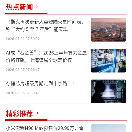
热点新闻
马斯克再次更新人类登陆火星时间表，
马斯克「夸下的海口」，值2万亿美元吗？
称“大约 5 至 7 年后”能实现
这张蓝图目前估值2万亿美元，但它需要的
2026-07-31 07:50:02
不仅是天上的技术突破，还有健康的财务报
AI成“吞金兽”：2026上半年算力金属
表。
价格狂飙，上海谋局全球定价权
1、史诗级IPO的事前布局
2026-08-07 07:26:47
存储芯片超级周期走到十字路口？
SpaceX的IPO并不是平地惊雷，而是马斯
2026-08-05 07:30:41
克二十余年商业布局中的后续拼图。这一切开
始于他把火箭先送上了天。
精彩推荐
2002年，马斯克创立SpaceX。在2008年9
月，经过前三次失败，火箭发射成功，SpaceX
小米澎程N90 Max预售价29.99万，雷