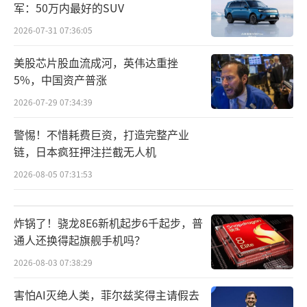
军：50万内最好的SUV
得到了NASA 16亿美元的订单。2012年龙飞船
2026-07-31 07:36:05
成为首个造访国际空间站的私人飞船。
美股芯片股血流成河，英伟达重挫
2015年12月，猎鹰9号首次成功回收一级
5%，中国资产普涨
火箭，实现垂直着陆，将发射成本压缩至传统
2026-07-29 07:34:39
航天的十分之一。SpaceX虽然不是商业航天的
开创者，但它
开创了“低成本+高频次+可复
警惕！不惜耗费巨资，打造完整产业
链，日本疯狂押注拦截无人机
用”的商业航天模式
，真正把“商业航
2026-08-05 07:31:53
天”从“政府项目的分包商”变成了“独立可
持续的生意”。
炸锅了！骁龙8E6新机起步6千起步，普
马斯克的初衷据说是降低火星移民的成
通人还换得起旗舰手机吗？
本，直接效果则是卫星发射拥有了高性价比的
2026-08-03 07:38:29
运力保障。
害怕AI灭绝人类，菲尔兹奖得主请假去