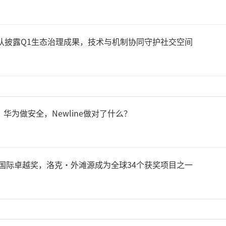
整财报将在本月晚些时候发布
始人团队披露Q1生态治理成果，技术与机制协同守护社交空间
、华为做安全，Newline做对了什么？
6年度国际卓越奖，洛克·外滩源成为全球34个获奖项目之一