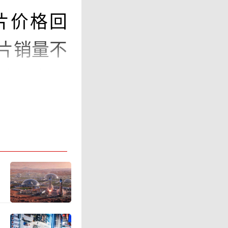
片价格回
片销量不
应最新H
关重要，它
理大规模
AI相关投