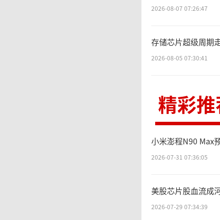
资推动
2026-08-07 07:26:47
作负载，
存储芯片超级周期
dFor
2026-08-05 07:30:41
器、智
精彩推
去年同期
小米澎程N90 Max
尽
2026-07-31 07:36:05
伟达供应
美股芯片股血流成
利润和股
2026-07-29 07:34:39