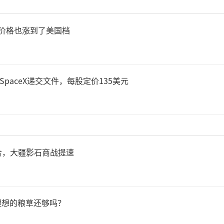
顶！价格也涨到了美国档
SpaceX递交文件，每股定价135美元
合，大疆影石商战提速
理想的粮草还够吗？