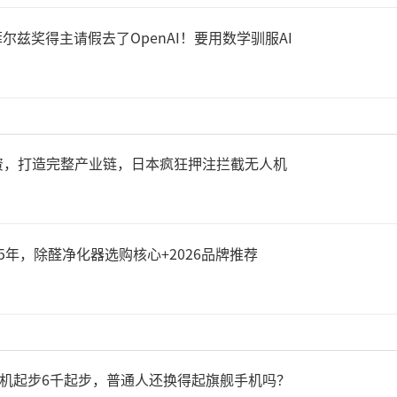
斯拉等主要客户签订供应协议，
尔兹奖得主请假去了OpenAI！要用数学驯服AI
及芯片业务的信心将提升。自
拉签署芯片供应协议后，三星
3%。
资，打造完整产业链，日本疯狂押注拦截无人机
早些时候，OpenAI CEO
5年，除醛净化器选购核心+2026品牌推荐
三星、SK海力士和Open
“星际之门”项目提供先进存
新机起步6千起步，普通人还换得起旗舰手机吗？
在当地时间周二公布收入和营