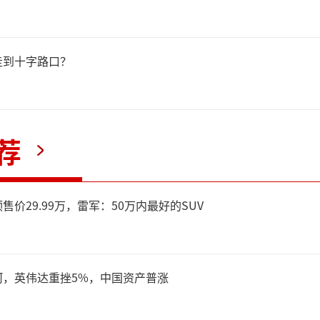
了内存芯片需求，提高了通用
从而推升了传统存储芯片价格
走到十字路口？
ce数据显示，第三季度部分广
能手机和个人电脑的DRAM芯
荐
上涨171.8%。
预售价29.99万，雷军：50万内最好的SUV
管三星传统存储业务表现良好
最新12层HBM3E芯片延
河，英伟达重挫5%，中国资产普涨
价。分析师预计，随着三星与