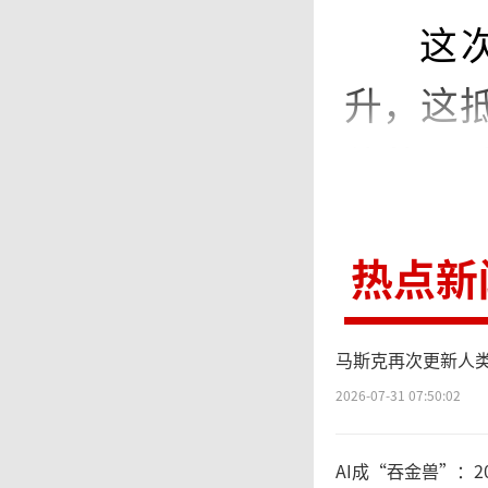
这
升，这
佳的影
BM产品
热点新
通过垂
数据。
马斯克再次更新人类
2026-07-31 07:50:02
超大
AI成“吞金兽”：