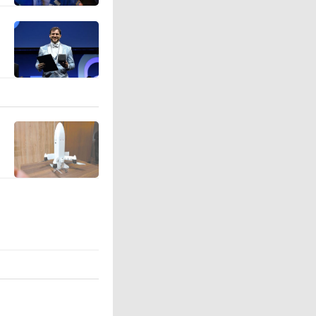
市场对三
7月宣布
股价已上
奥尔特曼访
AI宣布合
储芯片。
业利润预