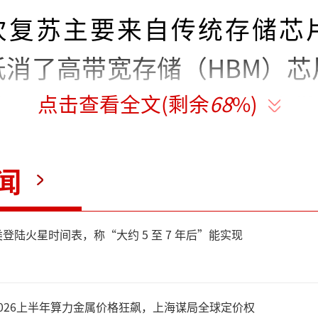
次复苏主要来自传统存储芯
抵消了高带宽存储（HBM）芯
点击查看全文(剩余
68
%)
响。因为三星尚未向英伟达供
，而HBM芯片对AI开发至
闻
直堆叠芯片设计降低功耗并处
登陆火星时间表，称“大约 5 至 7 年后”能实现
规模云服务商和ChatGPT等
2026上半年算力金属价格狂飙，上海谋局全球定价权