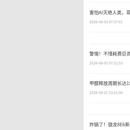
I和特
害怕AI灭绝人类，菲
星股票
2026-08-03 07:37:01
与特斯
涨超过4
警惕！不惜耗费巨
2026-08-05 07:31:53
本月
甲醛释放周期长达1
2026-08-01 23:41:00
韩期间，
作，为
炸锅了！骁龙8E6
三星将