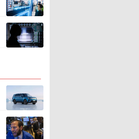
服务器工
。Tren
泛用于服务
片价格较
，但向英
迟影响了其
OpenA