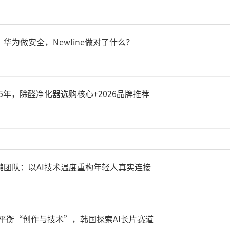
支撑。
、华为做安全，Newline做对了什么？
5年，除醛净化器选购核心+2026品牌推荐
张璐团队：以AI技术温度重构年轻人真实连接
，平衡“创作与技术”，韩国探索AI长片赛道