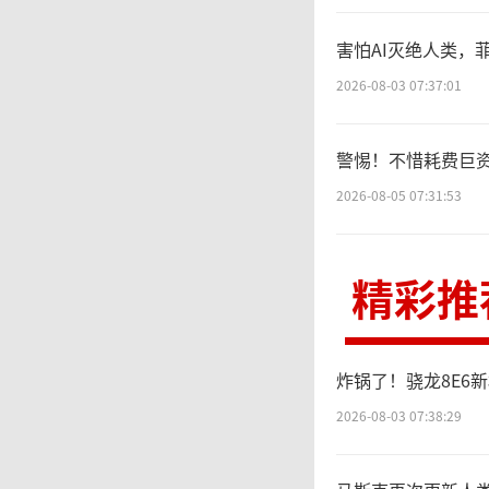
应”与
害怕AI灭绝人类，菲
中，高
2026-08-03 07:37:01
象决策
警惕！不惜耗费巨
控制和
2026-08-05 07:31:53
务，HO
精彩推
快速训
的任务
炸锅了！骁龙8E6
2026-08-03 07:38:29
旨在解