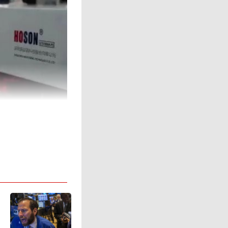
obot采
“直觉响