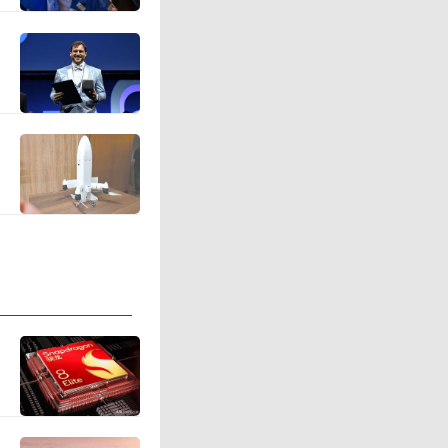
架构。其
规划与抽
成、闭环
景下的任
端模型完成
性场景下
这一设计
及降低非