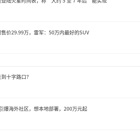
登陆火星时间表，称“大约 5 至 7 年后”能实现
风险，既满足当前工业场景
可替代人工完成高强度、高精
预售价29.99万，雷军：50万内最好的SUV
续拓展多场景奠定技术基础。
走到十字路口？
重，引爆海外社区，想本地部署，200万元起