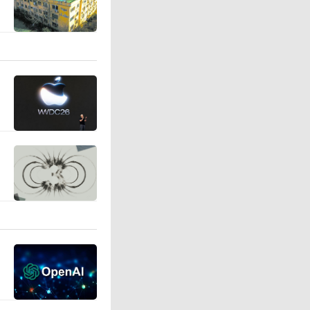
机、运动
部件，可
旋量理论
，融合触
，目前已
更多应用