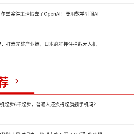
“快慢双系统分层模型”两种
尔兹奖得主请假去了OpenAI！要用数学驯服AI
层系统专注于语义理解、任务
；底层系统则负责实时动作生
资，打造完整产业链，日本疯狂押注拦截无人机
精确执行。针对日常生活场
SON-Robot采用VLA端到
荐
练学习，而对高安全、高确定
，则切换为分层模型去实现。
新机起步6千起步，普通人还换得起旗舰手机吗？
决端到端模型的不可解释性以