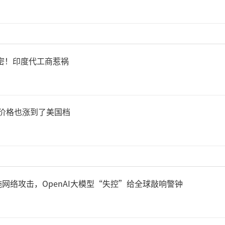
益昌灵巧手基于高精度DDR电
o遭泄密！印度代工商惹祸
及高性能一体式控制器等自研
采用自适应控制策略。其基于
顶！价格也涨到了美国档
学模型实现毫秒级实时解算
矩与位置信息实现高精度控制
网络攻击，OpenAI大模型“失控”给全球敲响警钟
业场景初步适配，未来将拓展