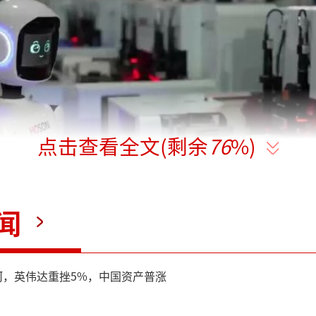
点击查看全文(剩余
76
%)
闻
身智能模型层面，HOSON-R
河，英伟达重挫5%，中国资产普涨
智能架构，融合端到端模型的