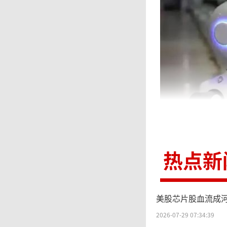
热点新
在具
美股芯片股血流成
用混合
2026-07-29 07:34:39