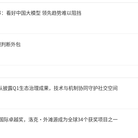
：看好中国大模型 领先趋势难以阻挡
益昌自主研发的具身智能小脑
把判断外包
0已成功搭载于HOSON-Robo
构架构，集成运动控制、多协
及远程维护能力。RMC100
始人团队披露Q1生态治理成果，技术与机制协同守护社交空间
机同步驱动，在同步时间误差小
情况下，控制频率高达4千赫
6年度国际卓越奖，洛克·外滩源成为全球34个获奖项目之一
工业场景中替代人工并保障作