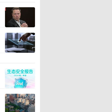
控制器R
t上，基于
议通信、
支持64组
于100
兹，为机
业精度提