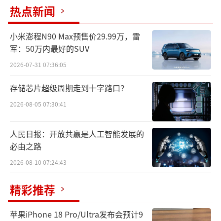
热点新闻
小米澎程N90 Max预售价29.99万，雷
军：50万内最好的SUV
2026-07-31 07:36:05
存储芯片超级周期走到十字路口？
谷歌对此回应称，此次认定引发的监管措
2026-08-05 07:30:41
施可能损害英国的创新力。谷歌认为，英国之
所以能比其他地区更早获得更新产品和服务，
人民日报：开放共赢是人工智能发展的
必由之路
是因为这里没有对流行的热门服务进行高成本
约束。英国应从其他地区的负面经验中吸取教
2026-08-10 07:24:43
训，避免过于苛刻的监管，以维持其领先地
精彩推荐
位。
苹果iPhone 18 Pro/Ultra发布会预计9