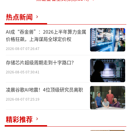
976.05亿元，而网络视听服务机构的总收入则
达到了3908.09亿元。此外，全国广播节目的播
热点新闻
出时间为783.32万小时，电视节目播出时间则
为935.53万小时。
AI成“吞金兽”：2026上半年算力金属
价格狂飙，上海谋局全球定价权
截至6月末，全国有线电视的实际用户数为
2026-08-07 07:26:47
2.06亿户，广电5G用户数为3545.57万户。与
存储芯片超级周期走到十字路口？
一季度末的数据相比，全国有线电视实际用户
2026-08-05 07:30:41
减少了100万户，广电5G用户增加了175.14万
户。
凌晨谷歌AI地震！4位顶级研究员离职
2026-08-07 07:25:19
精彩推荐