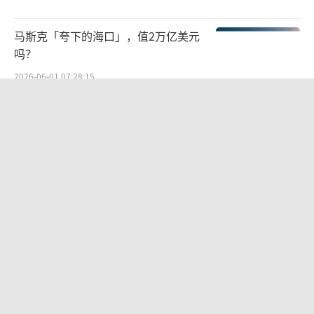
马斯克「夸下的海口」，值2万亿美元
吗？
2026-06-01 07:28:15
200多位专家联名警告：AI失业风险正
在逼近
2026-07-16 07:34:38
WAIC最冷静的8小时：20位CEO，把AI
实账摊在了虎嗅的桌上
2026-07-22 07:26:25
三大运营商即将免月租？多方回应
2026-05-18 07:43:20