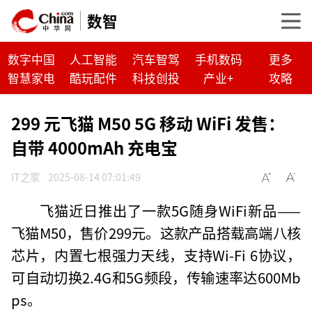
数智
数字中国
人工智能
汽车智驾
手机数码
更多
智慧家电
酷玩配件
科技创投
产业+
攻略
299 元飞猫 M50 5G 移动 WiFi 发售：
自带 4000mAh 充电宝
IT之家
2025-08-14 07:01:49
飞猫近日推出了一款5G随身WiFi新品——
飞猫M50，售价299元。这款产品搭载高端八核
芯片，内置七根强力天线，支持Wi-Fi 6协议，
可自动切换2.4G和5G频段，传输速率达600Mb
ps。