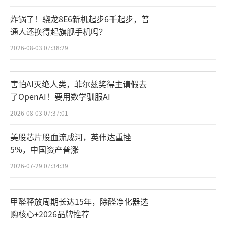
炸锅了！骁龙8E6新机起步6千起步，普
通人还换得起旗舰手机吗？
2026-08-03 07:38:29
害怕AI灭绝人类，菲尔兹奖得主请假去
了OpenAI！要用数学驯服AI
2026-08-03 07:37:01
美股芯片股血流成河，英伟达重挫
5%，中国资产普涨
2026-07-29 07:34:39
甲醛释放周期长达15年，除醛净化器选
购核心+2026品牌推荐