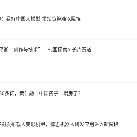
：看好中国大模型 领先趋势难以阻挡
，平衡“创作与技术”，韩国探索AI长片赛道
30多亿，黄仁勋“中国搭子”塌房了？
宇树发布载人变形机甲，标志机器人研发应用进入新阶段