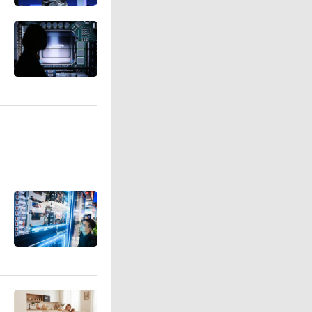
速度不得
。对于健康
/分钟，
户提供准
产品，新
，抑菌率
此外，产