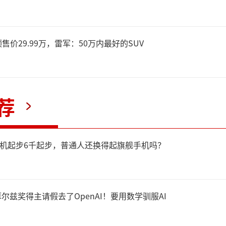
标准要求智能床垫能够实现远
预售价29.99万，雷军：50万内最好的SUV
异常报警和语音交互，确保用
捷地进行多模态操作并接收
荐
信息录入、传输同步到查询分
数据管理，为智能化健康监测
新机起步6千起步，普通人还换得起旗舰手机吗？
基础。
尔兹奖得主请假去了OpenAI！要用数学驯服AI
能床垫需具备自适应调节或个