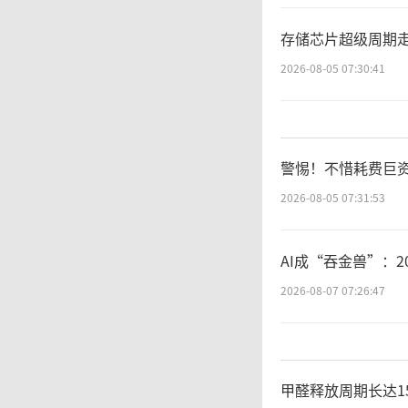
调节能
存储芯片超级周期
超过50
2026-08-05 07:30:41
监测功
呼吸率
警惕！不惜耗费巨
2026-08-05 07:31:53
确的健
AI成“吞金兽”：
针
2026-08-07 07:26:47
标准规
达到9
甲醛释放周期长达1