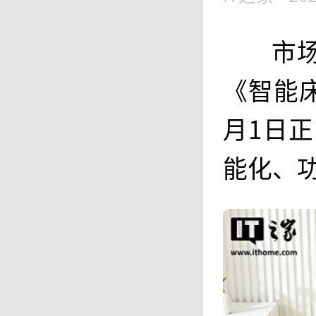
市
《智能床
月1日
能化、