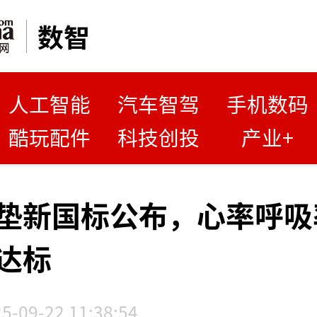
数智
人工智能
汽车智驾
手机数码
酷玩配件
科技创投
产业+
垫新国标公布，心率呼吸
达标
5-09-22 11:38:54