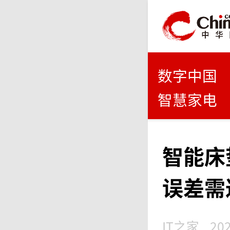
数字中国
智慧家电
智能床
误差需
IT之家
202