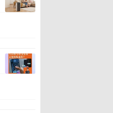
贝，睡眠
度降低设
质量。
磁兼容、
有加热功
或热冲击
据泄露及