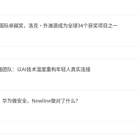
作状态下的噪声不得超过55分
6年度国际卓越奖，洛克·外滩源成为全球34个获奖项目之一
噪声需低于30分贝，以最大限
对睡眠的干扰，保障用户睡眠
张璐团队：以AI技术温度重构年轻人真实连接
能床垫还需满足电气安全、电
全及阻燃性能等基本要求。带
、华为做安全，Newline做对了什么？
品不得对使用者造成皮肤灼伤
消除电气漏电、电磁干扰、数