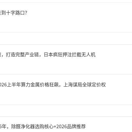
力，带有运行装置的产品运行
走到十字路口？
mm/s，以提升使用舒适度
能，心率测量误差不超过±5次
误差不超过±5次/分钟，为用
资，打造完整产业链，日本疯狂押注拦截无人机
康管理参考。
2026上半年算力金属价格狂飙，上海谋局全球定价权
对宣称具有抑螨、抑菌功能的
定其抑螨率必须达到60%以上
0%以上，以保护消费者权益。
5年，除醛净化器选购核心+2026品牌推荐