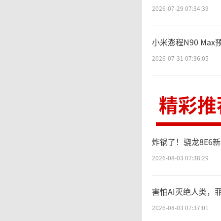
2026-07-29 07:34:39
新
小米澎程N90 Max
提示、
2026-07-31 07:36:05
终端便
精彩推
时，从
全链路
炸锅了！骁龙8E6
供数据
2026-08-03 07:38:29
害怕AI灭绝人类，菲
智
2026-08-03 07:37:01