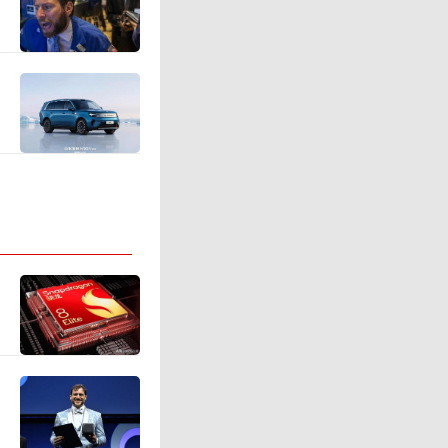
程控制、
户能通过
警示。同
析，强化
与服务提
性化定制