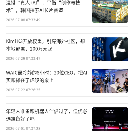
混搭“真人+AI”，平衡“创作与技
辑。该系统通过用户共创、产业共生、生态共
术”，韩国探索AI长片赛道
荣三大驱动构建持续进化的智能生态体系。用
2026-07-08 07:33:49
户共创方面，荣耀在Magic8系列发布会上推
出“YOYO许愿池”计划，一周内收集到5000
Kimi K3开放权重，引爆海外社区，想
余条用户建议，并通过“MagicOS月月焕
本地部署，200万元起
新”计划实现月度迭代。产业共生方面，荣耀
2026-07-29 07:33:47
与阿里巴巴、比亚迪等头部企业达成战略合
作，在AI基础设施、大模型、车机互联等领域
WAIC最冷静的8小时：20位CEO，把AI
实账摊在了虎嗅的桌上
深化合作，已接入超过4000个生态MCP和智能
体，落地3000多个场景。“荣耀远航计划”全
2026-07-22 07:26:25
面升级，设立20亿的激励资源，提升智能体和
MagicOS生态体验激励力度。
年轻人准备跟机器人伴侣过了，但优必
选准备好了吗
2026-07-01 07:37:28