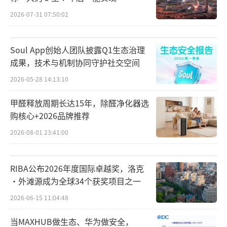
2026-07-31 07:50:02
Soul App创始人团队披露Q1生态治理
成果，技术与机制协同守护社交空间
2026-05-28 14:13:10
方飞表示，这些解决方案连通软硬件，是
甲醛释放周期长达15年，除醛净化器选
荣耀生态构建的核心引擎，也将开放给行业，
购核心+2026品牌推荐
希望与行业一起进行AI垂域的生态共创，打造
2026-08-01 23:41:00
繁荣创新的AI生态。他系统阐述了荣耀AI生态
布局与成果，并宣布推出1x3xN战略：通过一
RIBA公布2026年度国际卓越奖，洛克
个HONOR AI Connect平台，开放荣耀的AI能
·外滩源成为全球34个获奖项目之一
力给所有生态合作伙伴；通过生态赋能、渠道
2026-06-15 11:04:48
赋能和技术品牌赋能三种不同的模式扶持合作
伙伴；将覆盖教育办公、智能家居、音频穿
当MAXHUB做生态、华为做安全，