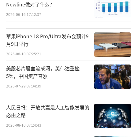
Newline做对了什么？
戴、玩具陪伴、宠物等N个产业集群。
2026-06-16 17:12:37
苹果iPhone 18 Pro/Ultra发布会预计9
月9日举行
2026-08-10 07:25:21
美股芯片股血流成河，英伟达重挫
5%，中国资产普涨
2026-07-29 07:34:39
人民日报：开放共赢是人工智能发展的
必由之路
在MagicOS 10主题演讲中，荣耀CEO李健
2026-08-10 07:24:43
系统阐述了自进化AI智能体操作系统的核心逻