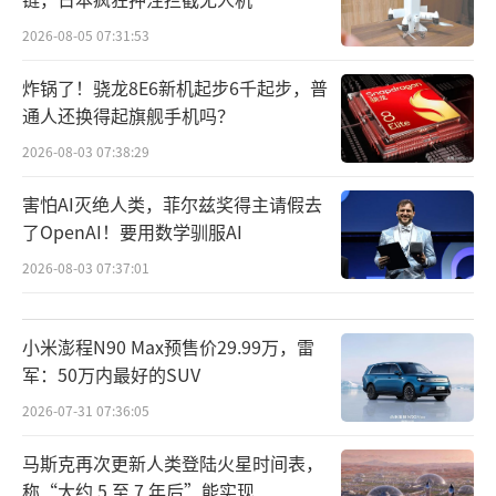
2026-08-05 07:31:53
炸锅了！骁龙8E6新机起步6千起步，普
通人还换得起旗舰手机吗？
荣耀产品线总裁方飞发布了八大AI场景化
2026-08-03 07:38:29
生态解决方案，覆盖家居、车联、陪伴、宠
害怕AI灭绝人类，菲尔兹奖得主请假去
物、运动健康、教育、音频、办公等高频场
了OpenAI！要用数学驯服AI
景。这些解决方案基于HONOR AI Connect平
2026-08-03 07:37:01
台，实现主动感知、无缝流转的智慧体验。例
如，智能家居可通过YOYO智能体主动联动空
小米澎程N90 Max预售价29.99万，雷
调、电视等高频设备；车联方案覆盖超过140个
军：50万内最好的SUV
品牌、10000种车型；潮玩陪伴、宠物健康等创
2026-07-31 07:36:05
新场景融合了多模态情绪感知与反馈、MCP协
马斯克再次更新人类登陆火星时间表，
议与数字孪生技术。
称“大约 5 至 7 年后”能实现