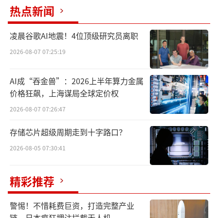
耀宣布HONOR Connect正式升级为HONOR AI
热点新闻
Connect平台，标志着荣耀从“互联”迈
入“智联”新阶段。该平台为生态合作伙伴提
凌晨谷歌AI地震！4位顶级研究员离职
供智慧化的共享、入口的共享和生态的共享，
2026-08-07 07:25:19
支持语音、视觉等多模态交互，并推出一系列
AI成“吞金兽”：2026上半年算力金属
软硬一体化模组，实现即插即用的AI能力接
价格狂飙，上海谋局全球定价权
入。
2026-08-07 07:26:47
存储芯片超级周期走到十字路口？
2026-08-05 07:30:41
精彩推荐
警惕！不惜耗费巨资，打造完整产业
链，日本疯狂押注拦截无人机